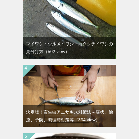
マイワシ・ウルメイワシ・カタクチイワシの
見分け方
（502 view）
決定版！寄生虫アニサキス対策法～症状、治
療、予防、調理時対策等
（364 view）