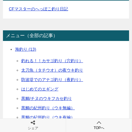
CFマスターのへっぽこ釣り日記
メニュー（全部の記事）
海釣り
(13)
釣れる！！カサゴ釣り（穴釣り）
太刀魚（タチウオ）の夜ウキ釣り
防波堤でのアナゴ釣り（夜釣り）
はじめてのエギング
黒鯛/チヌのウキフカセ釣り
黒鯛の紀州釣り（ウキ無編）
黒鯛の紀州釣り（ウキ有編）
エレベータ釣り
TOPへ
シェア