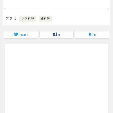
ともお試しください。
タグ
アラ料理
皮料理
Tweet
0
0