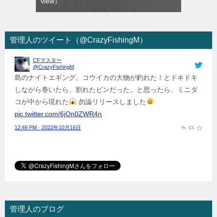
view）
管理人のツイート（@CrazyFishingM）
CFマスター
@CrazyFishingM
島のナイトエギング。コウイカの大物が釣れた！とドキドキ
しながら巻いたら、割れたビンだった。と思ったら、ミニダ
コが中から現れた
勿論リリースしました
pic.twitter.com/6jOn0ZWR4n
12:49 PM · 2022年10月16日
管理人のブログ