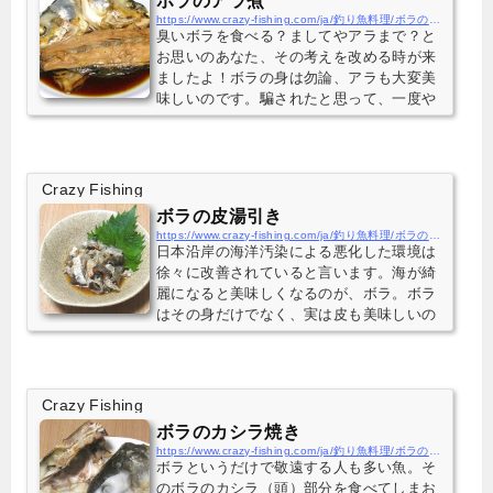
ボラのアラ煮
https://www.crazy-fishing.com/ja/釣り魚料理/ボラのアラ煮/
臭いボラを食べる？ましてやアラまで？と
お思いのあなた、その考えを改める時が来
ましたよ！ボラの身は勿論、アラも大変美
味しいのです。騙されたと思って、一度や
ってみて！
Crazy Fishing
ボラの皮湯引き
https://www.crazy-fishing.com/ja/釣り魚料理/ボラの皮湯引き/
日本沿岸の海洋汚染による悪化した環境は
徐々に改善されていると言います。海が綺
麗になると美味しくなるのが、ボラ。ボラ
はその身だけでなく、実は皮も美味しいの
です。刺身などを作った後に残る皮でお酒
にも合う一品を作ってみましょう。皮の湯
引き、是非お試しください。
Crazy Fishing
ボラのカシラ焼き
https://www.crazy-fishing.com/ja/釣り魚料理/ボラのカシラ焼き/
ボラというだけで敬遠する人も多い魚。そ
のボラのカシラ（頭）部分を食べてしまお