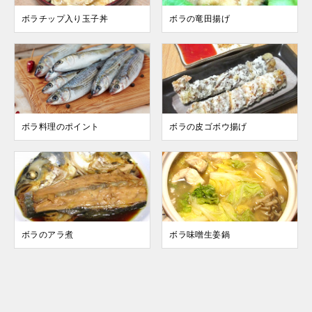
ボラチップ入り玉子丼
ボラの竜田揚げ
ボラ料理のポイント
ボラの皮ゴボウ揚げ
ボラのアラ煮
ボラ味噌生姜鍋