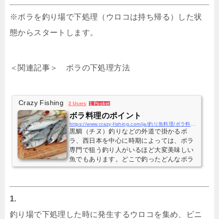
※ボラを釣り場で下処理（ウロコは持ち帰る）した状
態からスタートします。
＜関連記事＞ ボラの下処理方法
Crazy Fishing
3 Users
1 Pocket
ボラ料理のポイント
https://www.crazy-fishing.com/ja/釣り魚料理/ボラ料理のポイント/
黒鯛（チヌ）釣りなどの外道で掛かるボ
ラ、西日本を中心に時期によっては、ボラ
専門で狙う釣り人がいるほど大変美味しい
魚でもあります。どこで釣ったどんなボラ
をどのように食べるのか、釣り人の為のボ
ラ料理のポイントを紹介します。
1.
釣り場で下処理した時に発生するウロコを集め、ビニ