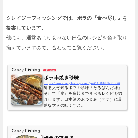
クレイジーフィッシングでは、ボラの『食べ尽し』を
提案しています。
他にも、
通常あまり食べない部位
のレシピを色々取り
揃えていますので、合わせてご覧ください。
Crazy Fishing
1 Pocket
ボラ串焼き珍味
https://www.crazy-fishing.com/ja/釣り魚料理/ボラ串焼き珍味/
知る人ぞ知るボラの珍味『そろばんだ珠』
そして『皮』を串焼きで食べるレシピを紹
介します。日本酒のおつまみ（アテ）に最
適な大人の味ですよ。
Crazy Fishing