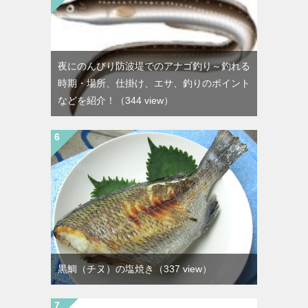
夜にのんびり防波堤でのアナゴ釣り～釣れる
時期・場所、仕掛け、エサ、釣りのポイント
などを紹介！
（344 view）
黒鯛（チヌ）の塩焼き
（337 view）