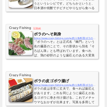
うというレシピです。どちらかというと、
日本酒や焼酎でチビチビやりながら食べる
といい料理です。当然、食べられる部位は
少ないのですが、目玉などのカシラ焼きな
らではのご馳走部位もあります。
Crazy Fishing
1 User
ボラのへそ刺身
https://www.crazy-fishing.com/ja/釣り魚料理/ボラのへそ刺身/
『ボラのへそ』とは正式名『幽門』という
名の臓器のことで、その形状から別名『そ
ろばん珠』とも呼ばれています。食べれ
ば、鶏の砂肝のような歯応えのある大変美
味しい部位で、知る人ぞ知る珍味でもあり
ます。ここでは一番シンプルに刺身にして
食べる方法を紹介します。
Crazy Fishing
ボラの皮ゴボウ揚げ
https://www.crazy-fishing.com/ja/釣り魚料理/ボラの皮ゴボウ揚げ/
ボラの皮は非常に丈夫で、食べれば歯応え
があります。これを同じように歯応えがあ
るゴボウに巻き付け揚げる。これでメチャ
ウマなおかずが出来ます。写真を多用して
詳しいレシピを紹介していますので、是非