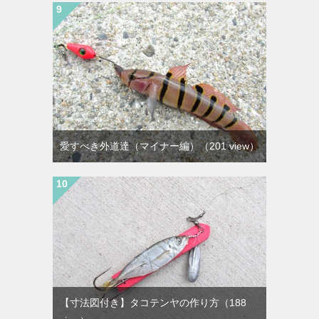
愛すべき外道達（マイナー編）
（201 view）
【寸法図付き】タコテンヤの作り方
（188