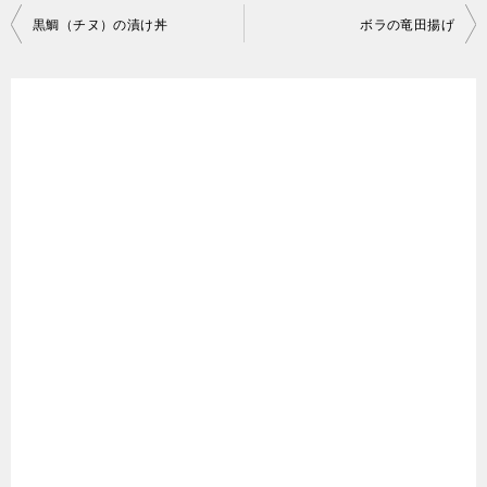
投
黒鯛（チヌ）の漬け丼
ボラの竜田揚げ
稿
ナ
ビ
ゲ
ー
シ
ョ
ン