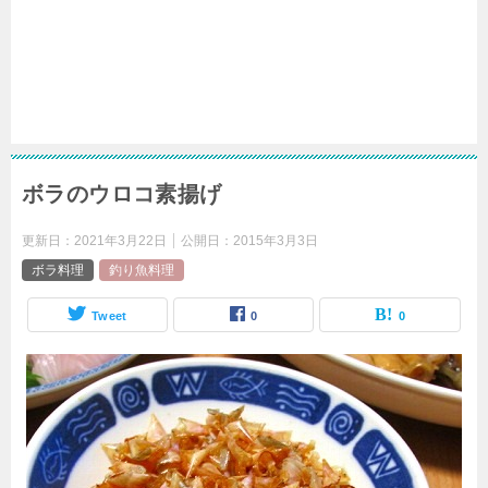
ボラのウロコ素揚げ
更新日：
2021年3月22日
公開日：
2015年3月3日
ボラ料理
釣り魚料理
Tweet
0
0