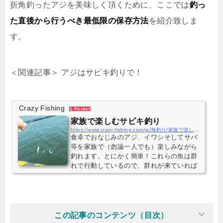
折角釣ったアジを美味しく頂くために、ここでは
釣っ
た直後から行うべき最低限の保存方法
を紹介致しま
す。
＜関連記事＞ アジはサビキ釣りで！
Crazy Fishing
1 Pocket
家族で楽しむサビキ釣り
https://www.crazy-fishing.com/ja/海釣り/家族で楽しむさびき釣り/
食卓でおなじみのアジ、イワシそしてサバ
等を家族で（勿論一人でも）楽しみながら
釣れます。とにかく簡単！これらの魚は群
れで行動しているので、群れが来ていれば
見えるところでどんどん釣れますよ。イン
ターネット（釣具店のホームページ等）で
情報収集して、釣りに出かけましょう！
この記事のコンテンツ（目次）