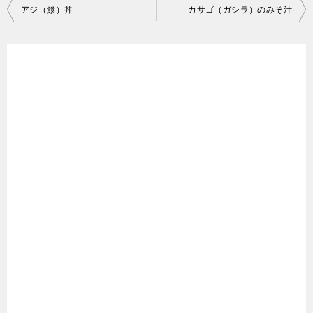
投
アジ（鯵）丼
カサゴ（ガシラ）のみそ汁
稿
ナ
ビ
ゲ
ー
シ
ョ
ン