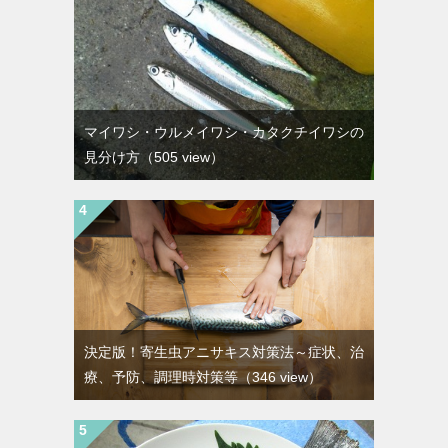
マイワシ・ウルメイワシ・カタクチイワシの
見分け方
（505 view）
決定版！寄生虫アニサキス対策法～症状、治
療、予防、調理時対策等
（346 view）