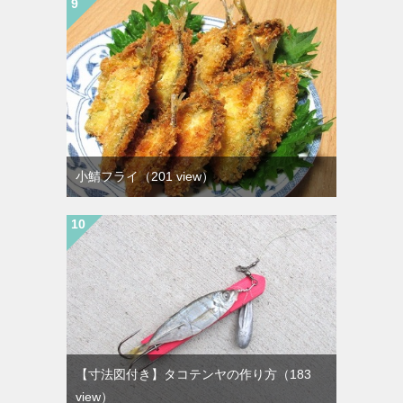
小鯖フライ
（201 view）
【寸法図付き】タコテンヤの作り方
（183
view）