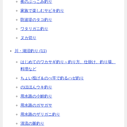
夜のぶっこみ釣り
家族で楽しむサビキ釣り
防波堤のタコ釣り
ワタリガニ釣り
ヌカ切り
川・湖沼釣り
(11)
はじめてのワカサギ釣り～釣り方、仕掛け、釣り場、
料理など
ちょい投げ＆のべ竿で釣るハゼ釣り
のほほんウキ釣り
用水路の小鮒釣り
用水路のガサガサ
用水路のザリガニ釣り
清流の脈釣り