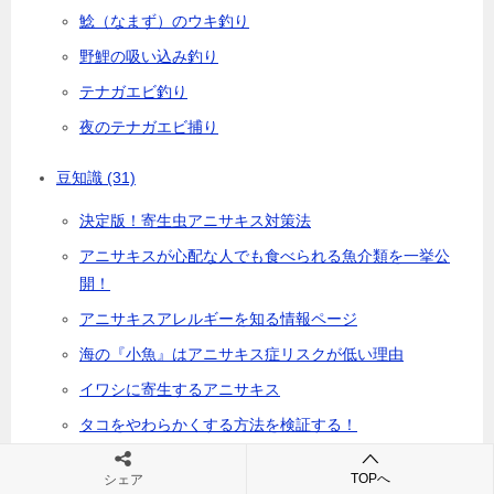
鯰（なまず）のウキ釣り
野鯉の吸い込み釣り
テナガエビ釣り
夜のテナガエビ捕り
豆知識
(31)
決定版！寄生虫アニサキス対策法
アニサキスが心配な人でも食べられる魚介類を一挙公
開！
アニサキスアレルギーを知る情報ページ
海の『小魚』はアニサキス症リスクが低い理由
イワシに寄生するアニサキス
タコをやわらかくする方法を検証する！
釣果アップの秘訣～タブーを回避する
TOPへ
シェア