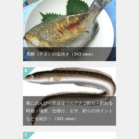
黒鯛（チヌ）の塩焼き
（343 view）
夜にのんびり防波堤でのアナゴ釣り～釣れる
時期・場所、仕掛け、エサ、釣りのポイント
などを紹介！
（341 view）