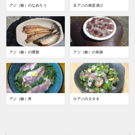
アジ（鯵）のなめろう
豆アジの南蛮漬け
アジ（鯵）の燻製
アジ（鯵）の刺身
アジ（鯵）丼
小アジのタタキ