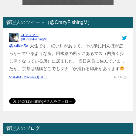
管理人のツイート（@CrazyFishingM）
CFマスター
@CrazyFishingM
@a4kin5a
大住です。細い川があって、その隣に田んぼが広
っがっているような所。用水路の所々にあるマス（四角く少
し深くなっている所）に居ました。 当日奈良に住んでいまし
たが、京都は結構どこでもタナゴか捕れる印象があります
5:34 AM · 2022年7月31日
CFマスター
@CrazyFishingM
@netsu123456789
こんばんは。 カタクチイワシにもアニサ
キスが居ても不思議ではありませんが、居たとしても極小且
つ煮干の内臓の黒い塊の中の一部分で見つけるのは非常に困
管理人のブログ
難です。