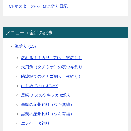
2:12 PM · 2022年7月29日
CFマスターのへっぽこ釣り日記
メニュー（全部の記事）
海釣り
(13)
釣れる！！カサゴ釣り（穴釣り）
太刀魚（タチウオ）の夜ウキ釣り
防波堤でのアナゴ釣り（夜釣り）
はじめてのエギング
黒鯛/チヌのウキフカセ釣り
黒鯛の紀州釣り（ウキ無編）
黒鯛の紀州釣り（ウキ有編）
エレベータ釣り