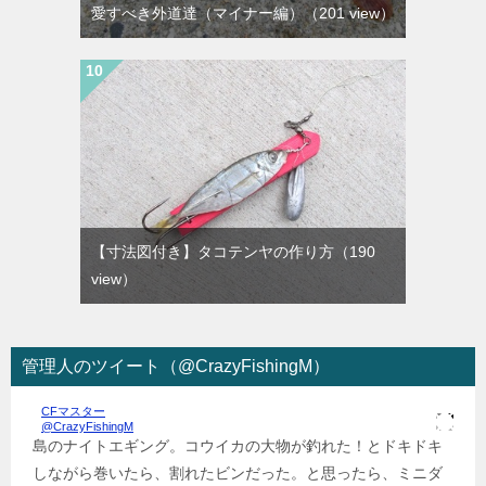
愛すべき外道達（マイナー編）
（201 view）
【寸法図付き】タコテンヤの作り方
（190
view）
管理人のツイート（@CrazyFishingM）
CFマスター
@CrazyFishingM
島のナイトエギング。コウイカの大物が釣れた！とドキドキ
しながら巻いたら、割れたビンだった。と思ったら、ミニダ