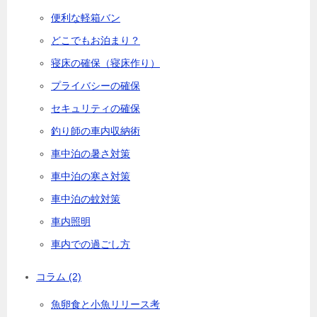
便利な軽箱バン
どこでもお泊まり？
寝床の確保（寝床作り）
プライバシーの確保
セキュリティの確保
釣り師の車内収納術
車中泊の暑さ対策
車中泊の寒さ対策
車中泊の蚊対策
車内照明
車内での過ごし方
コラム
(2)
魚卵食と小魚リリース考