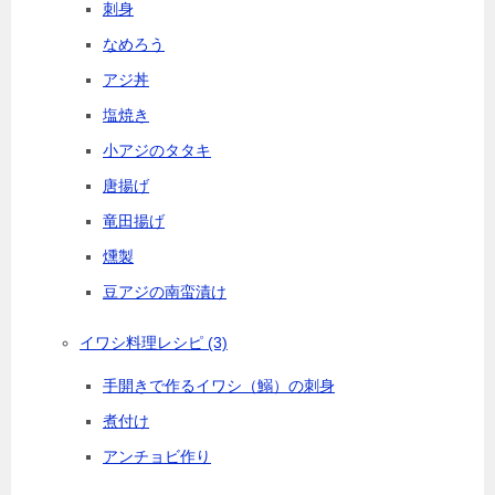
刺身
なめろう
アジ丼
塩焼き
小アジのタタキ
唐揚げ
竜田揚げ
燻製
豆アジの南蛮漬け
イワシ料理レシピ
(3)
手開きで作るイワシ（鰯）の刺身
煮付け
アンチョビ作り