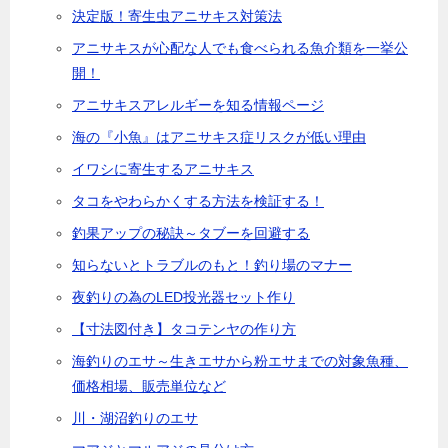
決定版！寄生虫アニサキス対策法
アニサキスが心配な人でも食べられる魚介類を一挙公
開！
アニサキスアレルギーを知る情報ページ
海の『小魚』はアニサキス症リスクが低い理由
イワシに寄生するアニサキス
タコをやわらかくする方法を検証する！
釣果アップの秘訣～タブーを回避する
知らないとトラブルのもと！釣り場のマナー
夜釣りの為のLED投光器セット作り
【寸法図付き】タコテンヤの作り方
海釣りのエサ～生きエサから粉エサまでの対象魚種、
価格相場、販売単位など
川・湖沼釣りのエサ