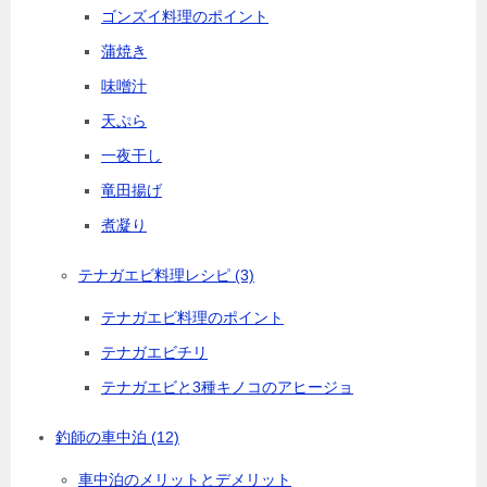
ゴンズイ料理のポイント
蒲焼き
味噌汁
天ぷら
一夜干し
竜田揚げ
煮凝り
テナガエビ料理レシピ
(3)
テナガエビ料理のポイント
テナガエビチリ
テナガエビと3種キノコのアヒージョ
釣師の車中泊
(12)
車中泊のメリットとデメリット