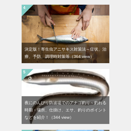
決定版！寄生虫アニサキス対策法～症状、治
療、予防、調理時対策等
（364 view）
夜にのんびり防波堤でのアナゴ釣り～釣れる
時期・場所、仕掛け、エサ、釣りのポイント
などを紹介！
（344 view）