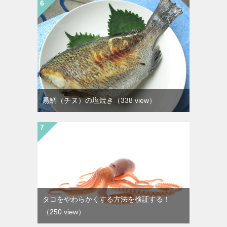
黒鯛（チヌ）の塩焼き
（338 view）
タコをやわらかくする方法を検証する！
（250 view）