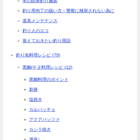
冬の防寒釣り服装
釣り用包丁の扱い方～警察に検挙されない為に
道具メンテナンス
釣り人のエコ
覚えておきたい釣り用語
釣り魚料理レシピ
(79)
黒鯛/チヌ料理レシピ
(12)
黒鯛料理のポイント
刺身
塩焼き
カルパッチョ
アクアパッツァ
カシラ焼き
酒蒸し