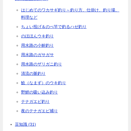
はじめてのワカサギ釣り～釣り方、仕掛け、釣り場、
料理など
ちょい投げ＆のべ竿で釣るハゼ釣り
のほほんウキ釣り
用水路の小鮒釣り
用水路のガサガサ
用水路のザリガニ釣り
清流の脈釣り
鯰（なまず）のウキ釣り
野鯉の吸い込み釣り
テナガエビ釣り
夜のテナガエビ捕り
豆知識
(31)