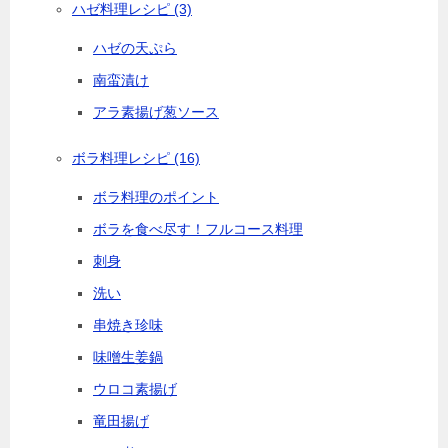
ハゼ料理レシピ
(3)
ハゼの天ぷら
南蛮漬け
アラ素揚げ葱ソース
ボラ料理レシピ
(16)
ボラ料理のポイント
ボラを食べ尽す！フルコース料理
刺身
洗い
串焼き珍味
味噌生姜鍋
ウロコ素揚げ
竜田揚げ