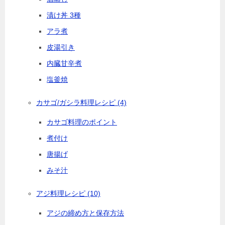
漬け丼 3種
アラ煮
皮湯引き
内臓甘辛煮
塩釜焼
カサゴ/ガシラ料理レシピ
(4)
カサゴ料理のポイント
煮付け
唐揚げ
みそ汁
アジ料理レシピ
(10)
アジの締め方と保存方法