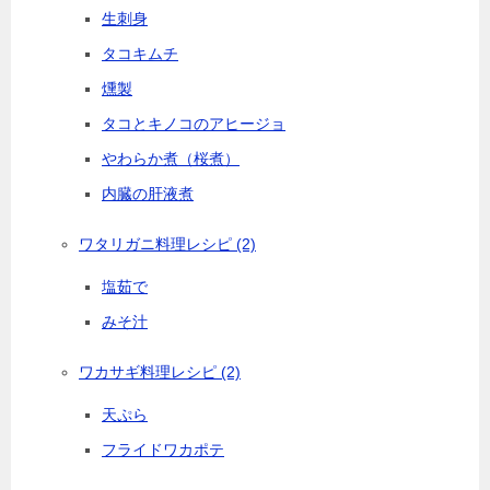
生刺身
タコキムチ
燻製
タコとキノコのアヒージョ
やわらか煮（桜煮）
内臓の肝液煮
ワタリガニ料理レシピ
(2)
塩茹で
みそ汁
ワカサギ料理レシピ
(2)
天ぷら
フライドワカポテ