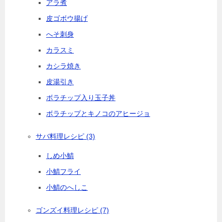
アラ煮
皮ゴボウ揚げ
へそ刺身
カラスミ
カシラ焼き
皮湯引き
ボラチップ入り玉子丼
ボラチップとキノコのアヒージョ
サバ料理レシピ
(3)
しめ小鯖
小鯖フライ
小鯖のへしこ
ゴンズイ料理レシピ
(7)