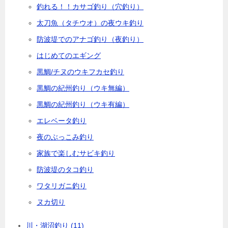
釣れる！！カサゴ釣り（穴釣り）
太刀魚（タチウオ）の夜ウキ釣り
防波堤でのアナゴ釣り（夜釣り）
はじめてのエギング
黒鯛/チヌのウキフカセ釣り
黒鯛の紀州釣り（ウキ無編）
黒鯛の紀州釣り（ウキ有編）
エレベータ釣り
夜のぶっこみ釣り
家族で楽しむサビキ釣り
防波堤のタコ釣り
ワタリガニ釣り
ヌカ切り
川・湖沼釣り
(11)